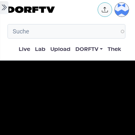
Skip to main content
User 
Hauptnavigation
Live
Lab
Upload
DORFTV
Thek