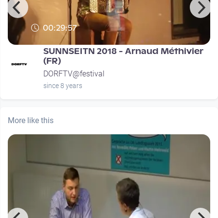
00:29:57
SUNNSEITN 2018 - Arnaud Méthivier
(FR)
DORFTV@festival
since 8 years
More like this