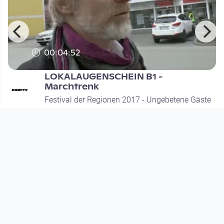
00:04:52
LOKALAUGENSCHEIN B1 -
Marchtrenk
Festival der Regionen 2017 - Ungebetene Gäste
since 10 years 4 months
Footer 1
Charta für Community Fernsehen in Österreich
Datenschutzerklärung
Gesetze im Rundfunkbereich
Grundsätze der Programmgestaltung
Jugendschutzerklärung