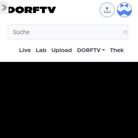
Skip to main content
User 
Hauptnavigation
Live
Lab
Upload
DORFTV
Thek