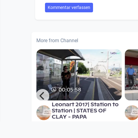
Kommentar verfassen
More from Channel
00:05:58
| Interview
Leonart 2017| Station to
 |
Station | STATES OF
e
CLAY - PAPA
KUVA TV
onths
since 8 years 11 months