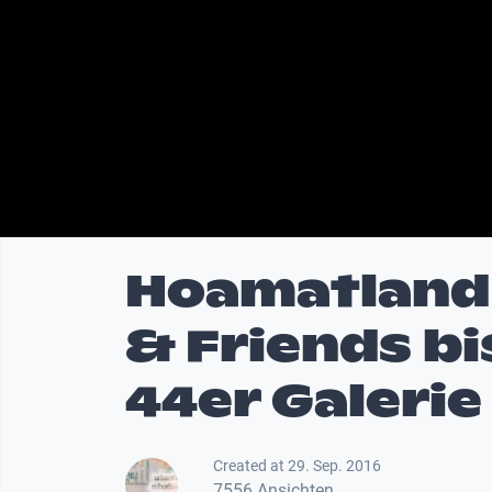
Hoamatland 
& Friends bi
44er Galerie
Created at 29. Sep. 2016
7556 Ansichten