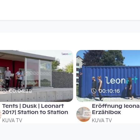
00:04:38
00:10:16
Tents | Dusk | Leonart
Eröffnung leonar
2017| Station to Station
Erzählbox
KUVA TV
KUVA TV
since 8 years 11 months
since 8 years 11 months