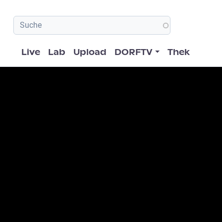
Hauptnavigation
Live
Lab
Upload
DORFTV
Thek