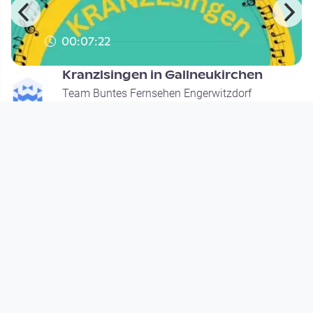
00:07:22
Kranzlsingen in Gallneukirchen
Team Buntes Fernsehen Engerwitzdorf
since 1 year 1 month
Footer 1
Charta für Community Fernsehen in Österreich
Datenschutzerklärung
Gesetze im Rundfunkbereich
Grundsätze der Programmgestaltung
Jugendschutzerklärung
Impressum & Haftungsausschluss
Nutzungsvereinbarung