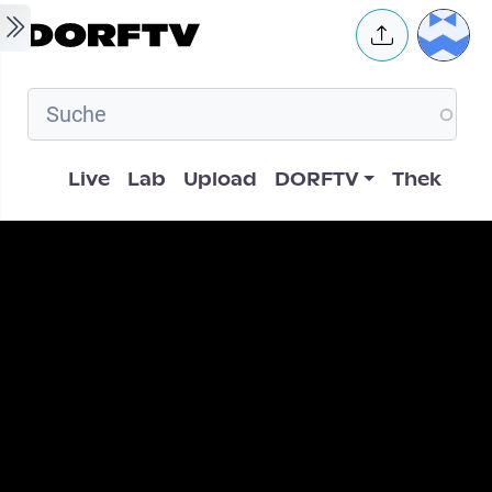
Skip to main content
User 
Hauptnavigation
Live
Lab
Upload
DORFTV
Thek