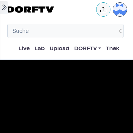
Skip to main content
User 
Hauptnavigation
Live
Lab
Upload
DORFTV
Thek