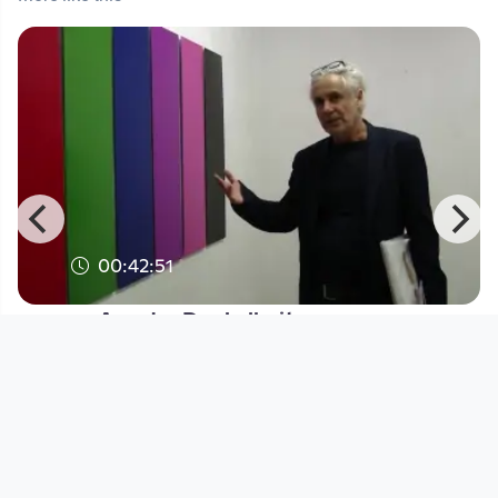
00:42:51
Aus der Dunkelheit
Kunstuni / Live
since 3 years 3 months
Footer 1