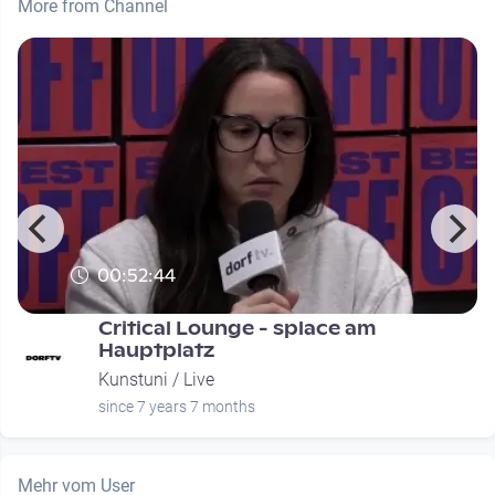
More from Channel
00:52:44
Critical Lounge - splace am
Hauptplatz
Kunstuni / Live
since 7 years 7 months
Mehr vom User