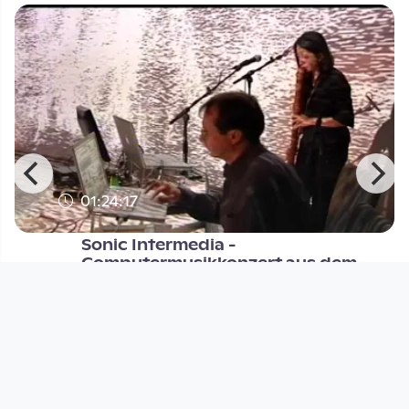
01:24:17
Sonic Intermedia -
Computermusikkonzert aus dem
Deep Space
DORFTV. link
since 13 years 9 months