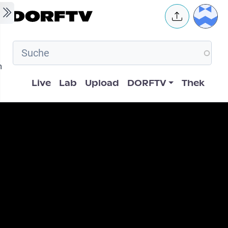
Skip to main content
User 
m
Hauptnavigation
Live
Lab
Upload
DORFTV
Thek