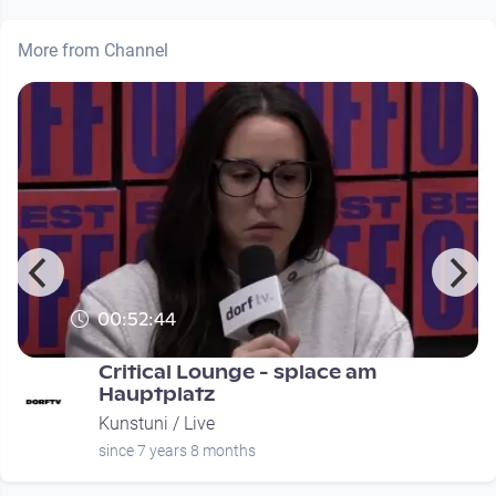
More from Channel
00:52:44
Critical Lounge - splace am
Hauptplatz
Kunstuni / Live
since 7 years 8 months