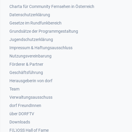
Footer 1
Charta für Community Fernsehen in Österreich
Datenschutzerklärung
Gesetze im Rundfunkbereich
Grundsätze der Programmgestaltung
Jugendschutzerklärung
Impressum & Haftungsausschluss
Nutzungsvereinbarung
Footer 2
Förderer & Partner
Geschäftsführung
Herausgeberin von dorf
Team
Verwaltungsausschuss
dorf FreundInnen
Footer 3
über DORFTV
Downloads
F(L)OSS Hall of Fame