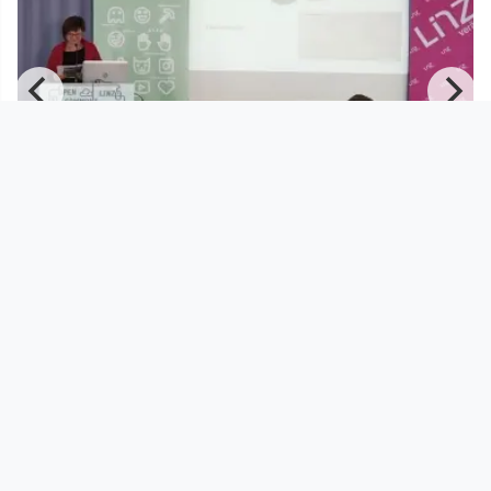
00:41:30
e
Open Commons Kongress 2018 -
Gerda Lechleitner
Open Commons Linz
since 8 years 2 months
Footer 1
Charta für Community Fernsehen in Österreich
Datenschutzerklärung
Gesetze im Rundfunkbereich
Grundsätze der Programmgestaltung