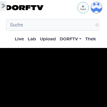
Skip to main content
User 
Hauptnavigation
Live
Lab
Upload
DORFTV
Thek