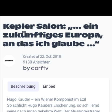
Kepler Salon: „… ein
zukünftiges Europa,
an das ich glaube …“
Created at 22. Oct. 2018
9130 Ansichten
by
dorftv
Beschreibung
Embed
Hugo Kauder – ein Wiener Komponist im Exil
So schlicht Hugo Kauders Erscheinung, so schillernd
seine nach innen gekehrte Welt: Der Musikpreisträger