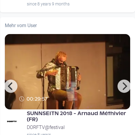
since 8 years 9 months
Mehr vom User
00:29:57
SUNNSEITN 2018 - Arnaud Méthivier
(FR)
DORFTV@festival
since 8 years