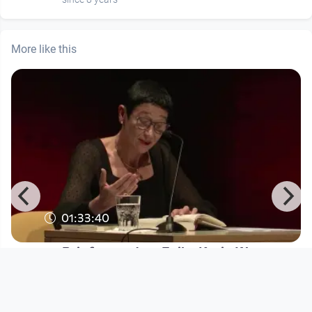
More like this
01:33:40
Briefe aus dem Exil – Karin Wagner
Tönende Ohnmacht - Exilphänomene
Musikschaffender
since 3 years 9 months