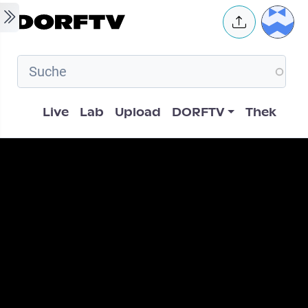
Skip to main content
User 
Hauptnavigation
Live
Lab
Upload
DORFTV
Thek