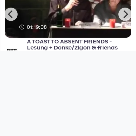
01:19:08
A TOAST TO ABSENT FRIENDS -
Lesung + Donke/Zigon & friends
Stadtwerkstatt_Live
since 13 years 9 months
Footer 1
Charta für Community Fernsehen in Österreich
Datenschutzerklärung
Gesetze im Rundfunkbereich
Grundsätze der Programmgestaltung
Jugendschutzerklärung
Impressum & Haftungsausschluss