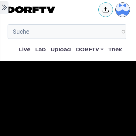
Skip to main content
User 
Hauptnavigation
Live
Lab
Upload
DORFTV
Thek