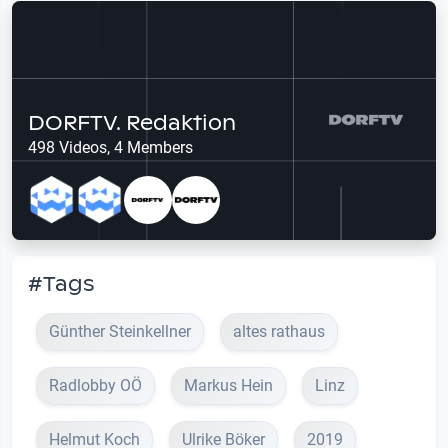
DORFTV. Redaktion
498 Videos, 4 Members
#Tags
Günther Steinkellner
altes rathaus
Radlobby OÖ
Markus Hein
Linz
Helmut Koch
Ulrike Böker
2019