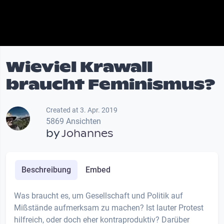
Wieviel Krawall
braucht Feminismus?
Created at 3. Apr. 2019
5869 Ansichten
by
Johannes
Beschreibung
Embed
Was braucht es, um Gesellschaft und Politik auf
Mißstände aufmerksam zu machen? Ist lauter Protest
hilfreich, oder doch eher kontraproduktiv? Darüber