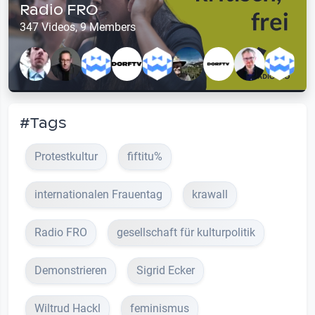
Radio FRO
347 Videos, 9 Members
#Tags
Protestkultur
fiftitu%
internationalen Frauentag
krawall
Radio FRO
gesellschaft für kulturpolitik
Demonstrieren
Sigrid Ecker
Wiltrud Hackl
feminismus