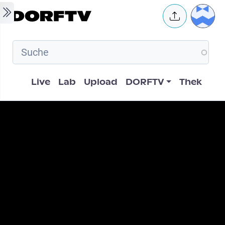
Skip to main content
User 
Hauptnavigation
Live
Lab
Upload
DORFTV
Thek