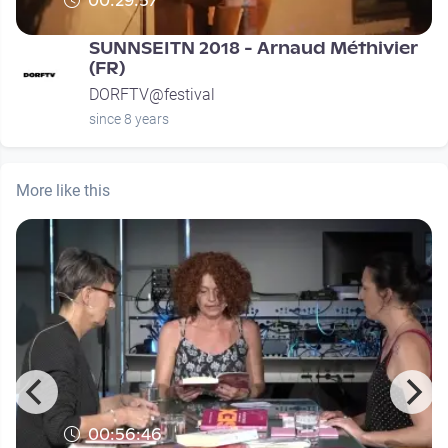
00:29:57
SUNNSEITN 2018 - Arnaud Méthivier
(FR)
DORFTV@festival
since 8 years
More like this
00:56:46