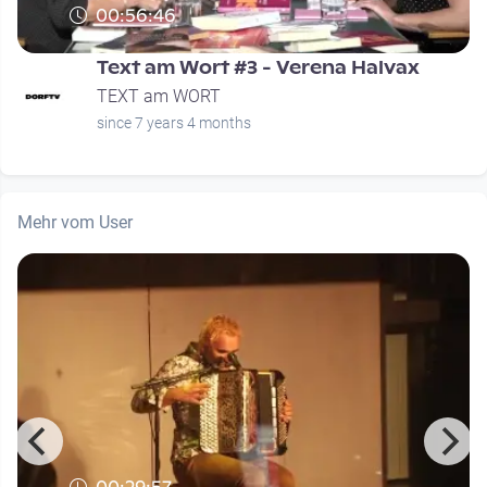
00:56:46
d
Text am Wort #3 - Verena Halvax
TEXT am WORT
since 7 years 4 months
Mehr vom User