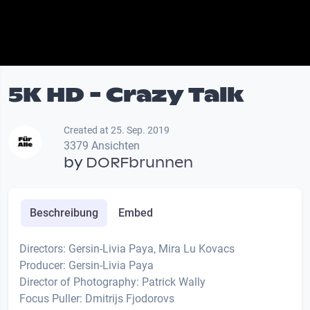
5K HD - Crazy Talk
Created at 25. Sep. 2019
3379 Ansichten
by
DORFbrunnen
Beschreibung
Embed
Directors: Gersin-Livia Paya, Mira Lu Kovacs
Producer: Gersin-Livia Paya
Director of Photography: Patrick Wally
Focus Puller: Dmitrijs Fjodorovs