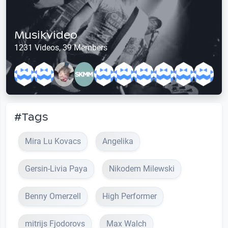
Musikvideo
1231 Videos, 39 Members
#Tags
Mira Lu Kovacs
Angelika
Gersin-Livia Paya
Nikodem Milewski
Benny Omerzell
High Performer
mitrijs Fjodorovs
Max Walch