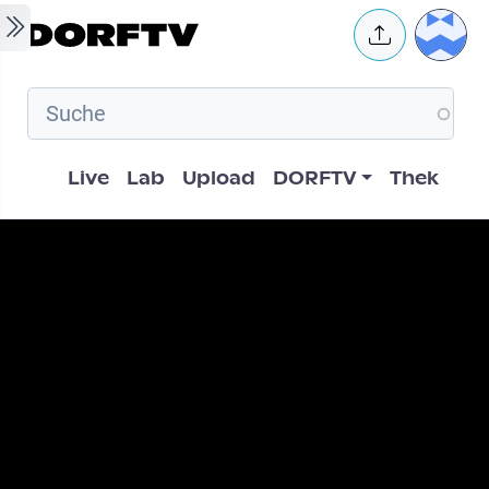
Skip to main content
User 
Hauptnavigation
Live
Lab
Upload
DORFTV
Thek