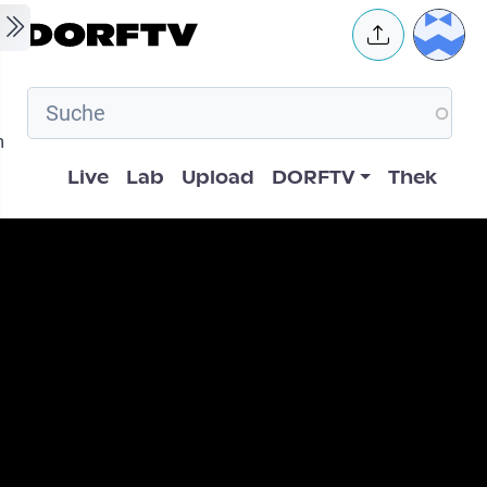
Skip to main content
User 
m
Hauptnavigation
Live
Lab
Upload
DORFTV
Thek