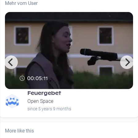
Mehr vom User
00:05:11
Feuergebet
Open Space
since 5 years 9 months
More like this