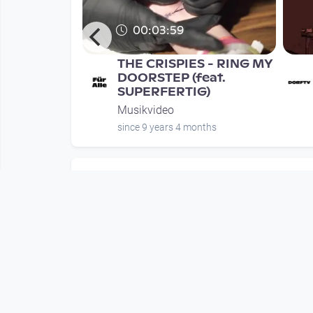
00:03:59
rauer's
THE CRISPIES - RING MY
 EPK
DOORSTEP (feat.
SUPERFERTIG)
Musikvideo
nth
since 9 years 4 months
Mehr vom User
00:07:18