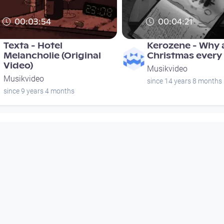
00:03:54
00:04:21
Texta - Hotel
Kerozene - Why a
Melancholie (Original
Christmas every
Video)
Musikvideo
Musikvideo
since 14 years 8 months
since 9 years 4 months
00:00:43
00:03:59