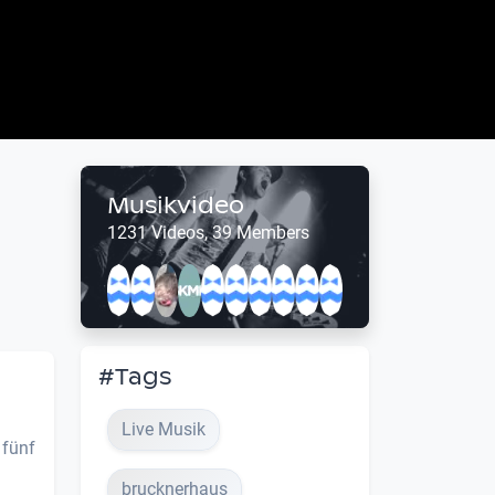
Musikvideo
1231 Videos, 39 Members
#Tags
Live Musik
 fünf
brucknerhaus