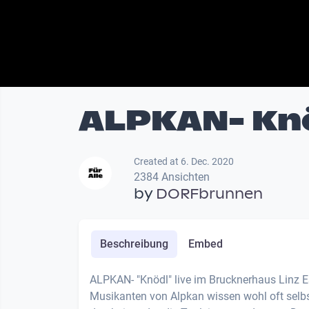
ALPKAN- Kn
Created at 6. Dec. 2020
2384 Ansichten
by
DORFbrunnen
Beschreibung
Embed
ALPKAN- "Knödl" live im Brucknerhaus Linz Es
Musikanten von Alpkan wissen wohl oft selbst