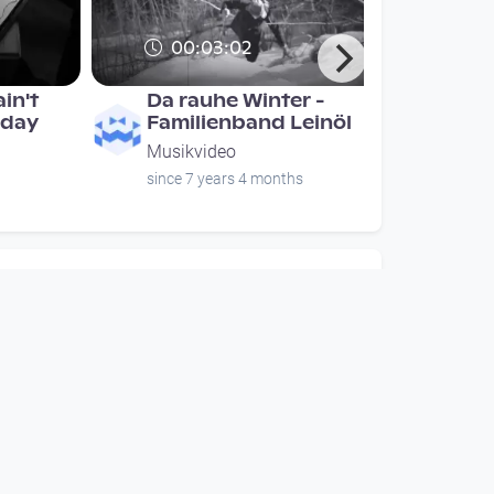
00:03:02
in't
Da rauhe Winter -
 day
Familienband Leinöl
Musikvideo
since 7 years 4 months
00:55:03