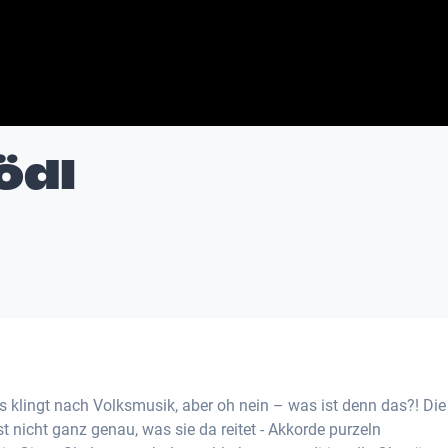
ödl
 klingt nach Volksmusik, aber oh nein – was ist denn das?! Die
 nicht ganz genau, was sie da reitet - Akkorde purzeln