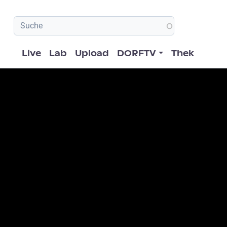
Hauptnavigation
Live
Lab
Upload
DORFTV
Thek