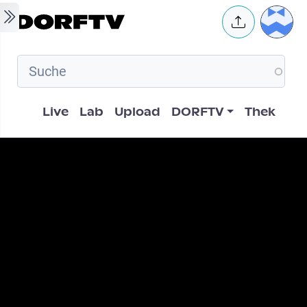
Skip to main content
User 
Hauptnavigation
Live
Lab
Upload
DORFTV
Thek