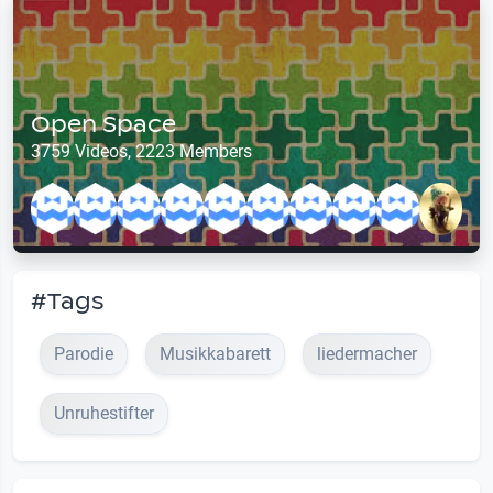
Open Space
3759 Videos, 2223 Members
#Tags
Parodie
Musikkabarett
liedermacher
Unruhestifter