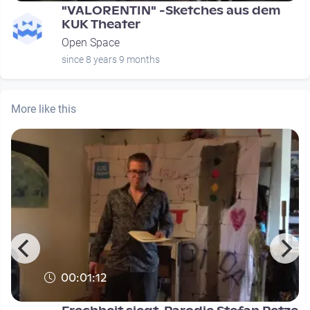
"VALORENTIN" -Sketches aus dem
KUK Theater
Open Space
since 8 years 9 months
More like this
00:01:12