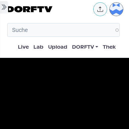
Skip to main content
User 
Hauptnavigation
Live
Lab
Upload
DORFTV
Thek