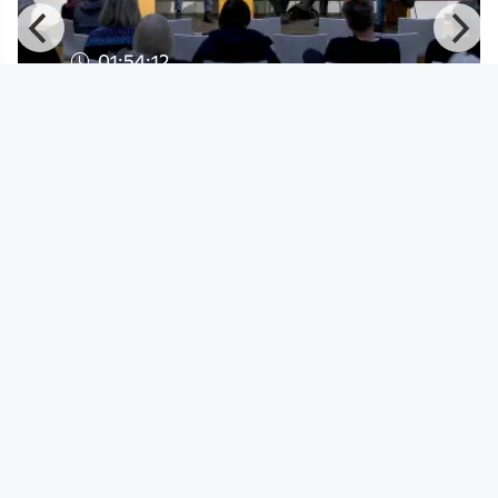
01:54:12
Unterwegs in Linz im
Kapuzinerviertel
afo architekturforum oberösterreich
since 3 years 5 months
Footer 1
Charta für Community Fernsehen in Österreich
Datenschutzerklärung
Gesetze im Rundfunkbereich
Grundsätze der Programmgestaltung
Jugendschutzerklärung
Impressum & Haftungsausschluss