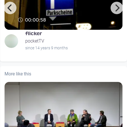
00:00:58
flicker
pocketTV
since 14 years 9 months
More like this