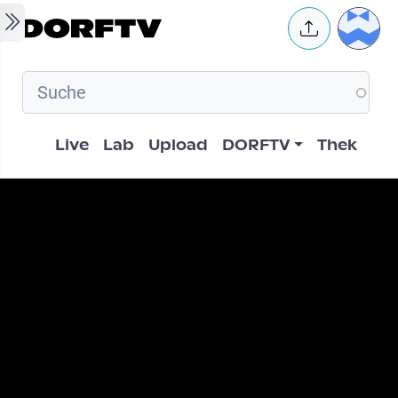
Skip to main content
User 
Hauptnavigation
Live
Lab
Upload
DORFTV
Thek