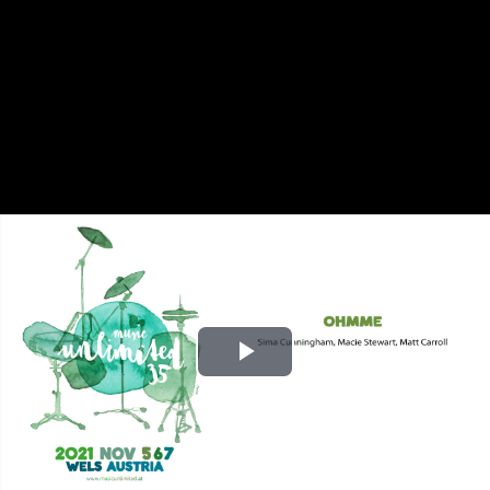
Play
Video