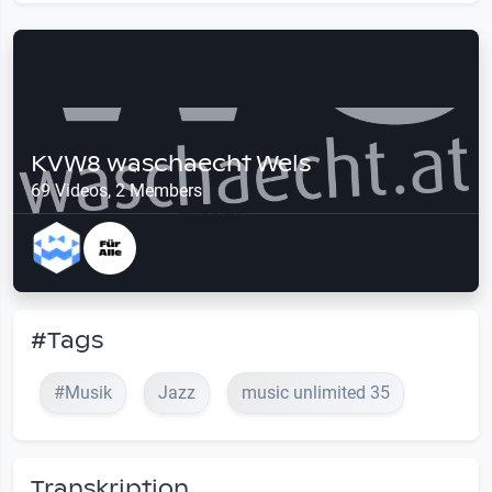
KVW8 waschaecht Wels
69 Videos, 2 Members
#Tags
#Musik
Jazz
music unlimited 35
Transkription