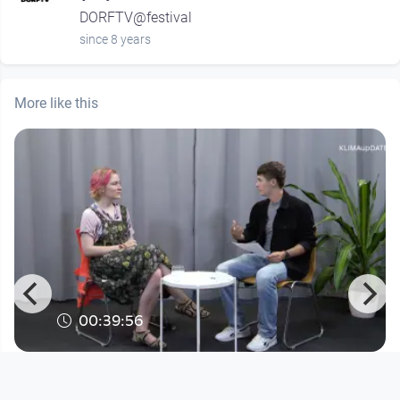
DORFTV@festival
since 8 years
More like this
00:39:56
Letzte Generation: und was jetzt?
KLIMAupDATE