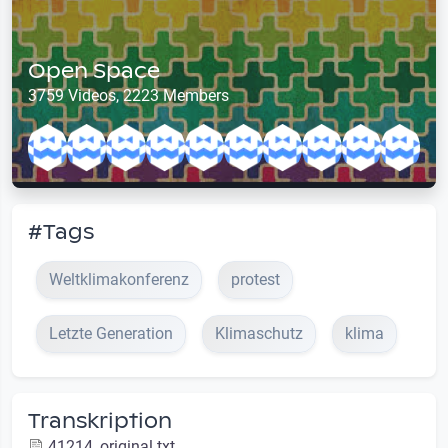
Open Space
3759 Videos, 2223 Members
#Tags
Weltklimakonferenz
protest
Letzte Generation
Klimaschutz
klima
Transkription
41214_original.txt