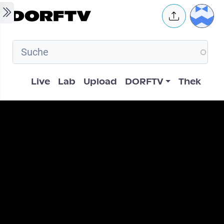
Skip to main content
User 
Hauptnavigation
Live
Lab
Upload
DORFTV
Thek