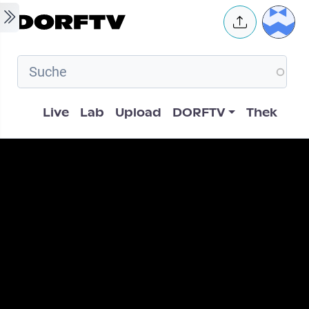
Skip to main content
User 
Hauptnavigation
Live
Lab
Upload
DORFTV
Thek