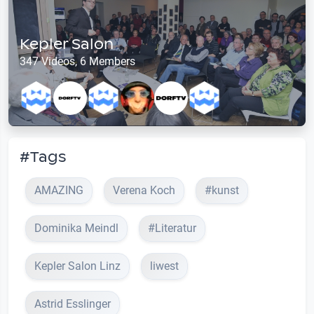
Kepler Salon
347 Videos, 6 Members
#Tags
AMAZING
Verena Koch
#kunst
Dominika Meindl
#Literatur
Kepler Salon Linz
liwest
Astrid Esslinger