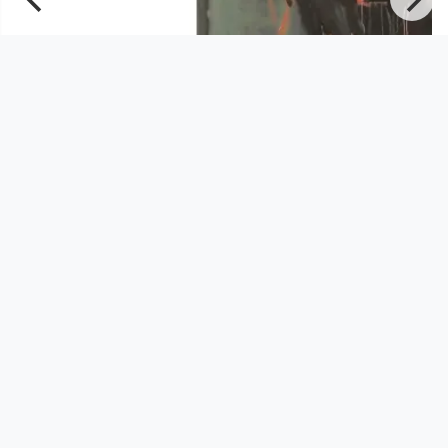
00:45:30
AMAZING Buchpräsentation - 11.
Dezember 2025
Open Space
since 6 months 2 weeks
Footer 1
Charta für Community Fernsehen in Österreich
Datenschutzerklärung
Gesetze im Rundfunkbereich
Grundsätze der Programmgestaltung
Jugendschutzerklärung
Impressum & Haftungsausschluss
Nutzungsvereinbarung