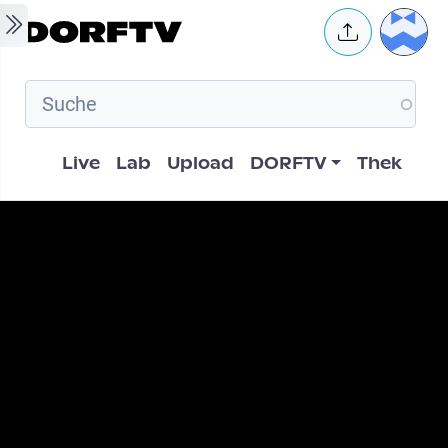
Skip to main content
User 
Hauptnavigation
Live
Lab
Upload
DORFTV
Thek