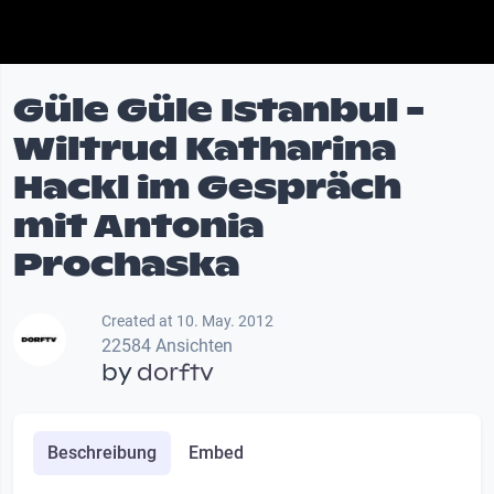
Güle Güle Istanbul -
Wiltrud Katharina
Hackl im Gespräch
mit Antonia
Prochaska
Created at 10. May. 2012
22584 Ansichten
by
dorftv
Beschreibung
Embed