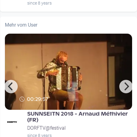
since 8 years
Mehr vom User
00:29:57
SUNNSEITN 2018 - Arnaud Méthivier
(FR)
DORFTV@festival
since 8 years