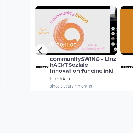
00:11:00
hACkT
communitySWING - Linz
hACkT Soziale
Innovation für eine inkl
nths
Linz hACkT
since 3 years 4 months
Mehr vom User