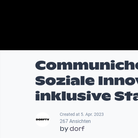
Communichec
Soziale Inno
inklusive St
Created at 5. Apr. 2023
267 Ansichten
by
dorf