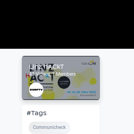
Linz hACkT
43 Videos, 1 Members
#Tags
Communicheck