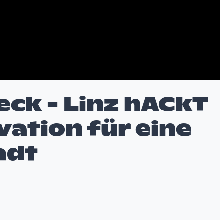
k - Linz hACkT
vation für eine
adt