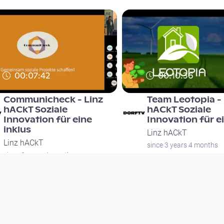
00:07:42
00:10:36
Communicheck - Linz
Team Leotopia - 
hACkT Soziale
hACkT Soziale
Innovation für eine
Innovation für ei
inklus
Linz hACkT
Linz hACkT
since 3 years 4 months
since 3 years 4 months