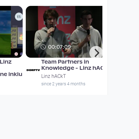
00:07:09
Linz
Team Partners in
Knowledge - Linz hACkT
ne inklu
Linz hACkT
since 2 years 4 months