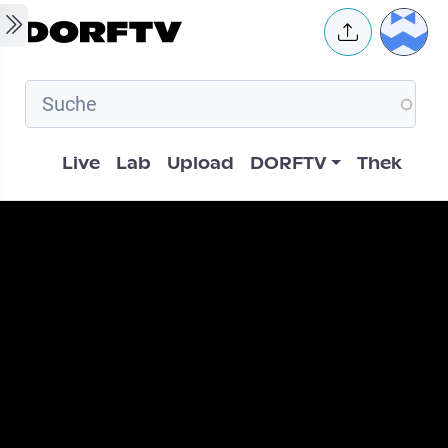
Skip to main content
User 
Hauptnavigation
Live
Lab
Upload
DORFTV
Thek