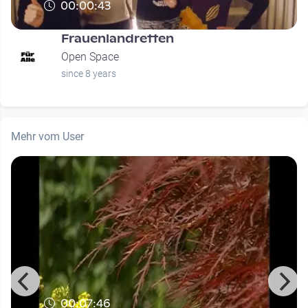
00:00:43
Frauenlandretten
Open Space
since 8 years
Mehr vom User
00:07:46