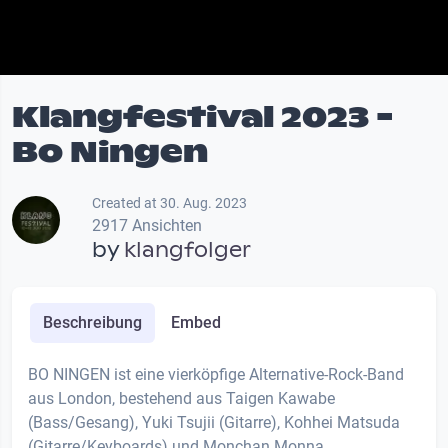
Klangfestival 2023 -
Bo Ningen
Created at 30. Aug. 2023
2917 Ansichten
by
klangfolger
Beschreibung
Embed
BO NINGEN ist eine vierköpfige Alternative-Rock-Band
aus London, bestehend aus Taigen Kawabe
(Bass/Gesang), Yuki Tsujii (Gitarre), Kohhei Matsuda
(Gitarre/Keyboards) und Monchan Monna