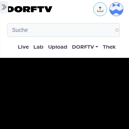
Skip to main content
User 
Hauptnavigation
Live
Lab
Upload
DORFTV
Thek