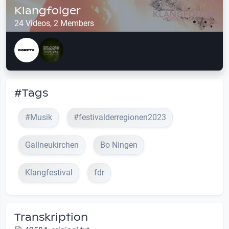
Klangfolger
24 Videos, 2 Members
#Tags
#Musik
#festivalderregionen2023
Gallneukirchen
Bo Ningen
Klangfestival
fdr
Transkription