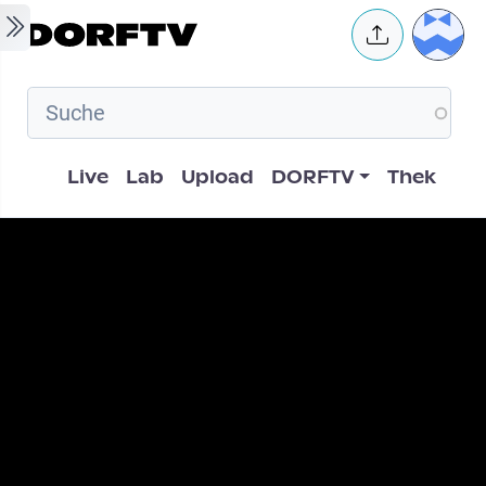
Skip to main content
User 
Hauptnavigation
Live
Lab
Upload
DORFTV
Thek