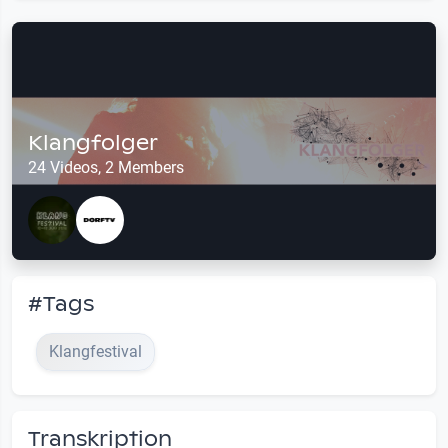
Klangfolger
24 Videos, 2 Members
#Tags
Klangfestival
Transkription