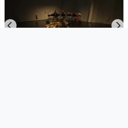
00:02:08
Michael Mikolasek — All that is
happend more or less (2022,
Anton Bruckner Privatuniversität OÖ
since 3 years
Footer 1
Charta für Community Fernsehen in Österreich
Datenschutzerklärung
Gesetze im Rundfunkbereich
Grundsätze der Programmgestaltung