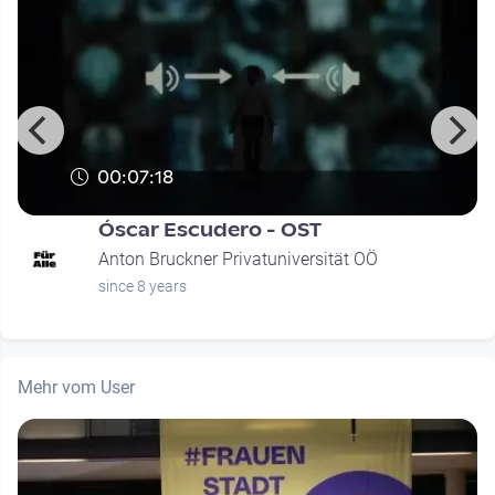
00:07:18
Óscar Escudero - OST
Anton Bruckner Privatuniversität OÖ
since 8 years
Mehr vom User