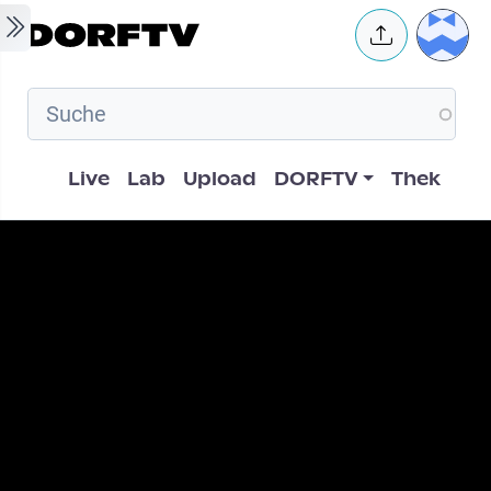
Skip to main content
User 
Hauptnavigation
Live
Lab
Upload
DORFTV
Thek