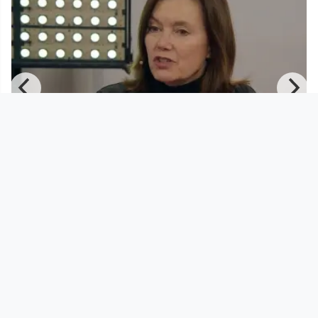
00:50:40
Wassermair sucht den Notausgang –
Gast: Marion Wisinger
Wassermair sucht den Notausgang
since 1 year 8 months
Footer 1
Charta für Community Fernsehen in Österreich
Datenschutzerklärung
Gesetze im Rundfunkbereich