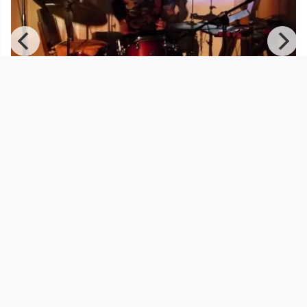
00:31:46
Federico Isasti -
Initiative.Raumschiff, Linz, Austria,
2024
Jazz Explorer
since 2 years 3 months
Footer 1
Charta für Community Fernsehen in Österreich
Datenschutzerklärung
Gesetze im Rundfunkbereich
Grundsätze der Programmgestaltung
Jugendschutzerklärung