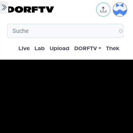
Skip to main content
User 
Hauptnavigation
Live
Lab
Upload
DORFTV
Thek