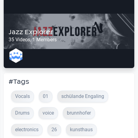
Jazz Explorer
35 Videos, 1 Members
#Tags
Vocals
01
schülande Engaling
Drums
voice
brunnhofer
electronics
26
kunsthaus