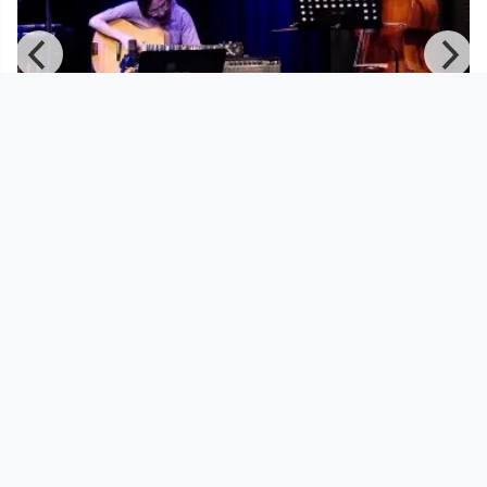
01:25:33
Mary Halvorson Amaryllis Sextet -
Alter Schlachthof, Wels, A
Jazz Explorer
since 2 years 5 months
Footer 1
Charta für Community Fernsehen in Österreich
Datenschutzerklärung
Gesetze im Rundfunkbereich
Grundsätze der Programmgestaltung
Jugendschutzerklärung
Impressum & Haftungsausschluss