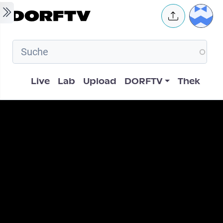
Skip to main content
User 
Hauptnavigation
Live
Lab
Upload
DORFTV
Thek