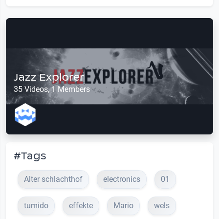
Jazz Explorer
35 Videos, 1 Members
#Tags
Alter schlachthof
electronics
01
tumido
effekte
Mario
wels