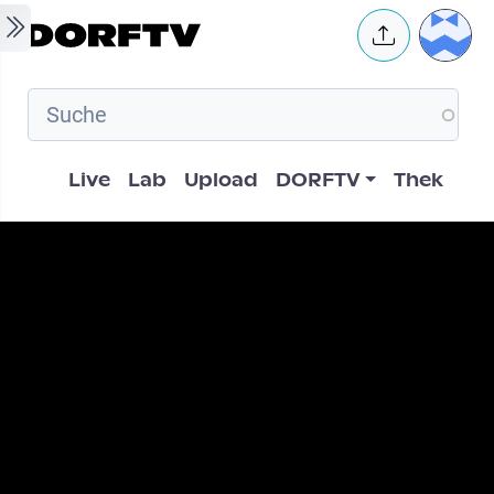
Skip to main content
User 
Hauptnavigation
Live
Lab
Upload
DORFTV
Thek