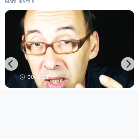
More like this
00:12:02
FS MISIK FOLGE 462: HABEN DIE
LINKEN DIE ARBEITERKLASSE VERR
FS MISIK
since 9 years 10 months