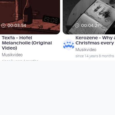
00:03:54
00:04:21
Texta - Hotel
Kerozene - Why a
Melancholie (Original
Christmas every
Video)
Musikvideo
Musikvideo
since 14 years 8 months
since 9 years 4 months