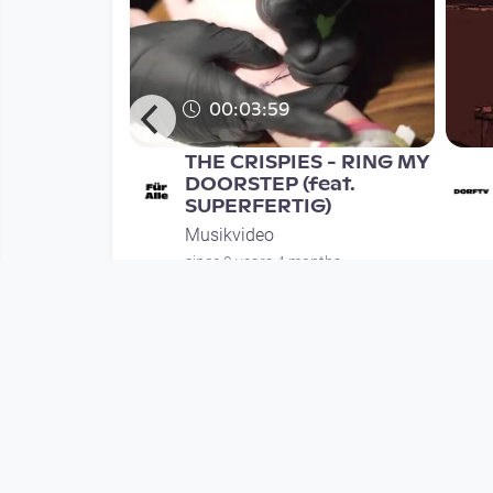
00:03:59
rauer's
THE CRISPIES - RING MY
 EPK
DOORSTEP (feat.
SUPERFERTIG)
Musikvideo
since 9 years 4 months
Mehr vom User