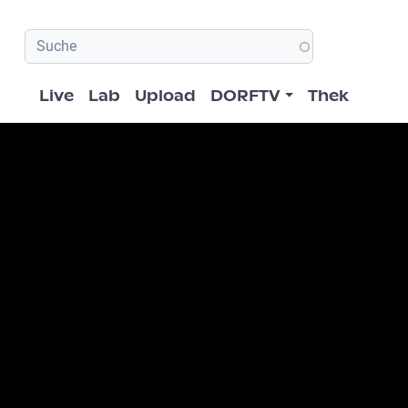
Hauptnavigation
Live
Lab
Upload
DORFTV
Thek