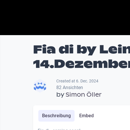
Fia di by Le
14.Dezember
Created at 6. Dec. 2024
82 Ansichten
by
Simon Öller
Beschreibung
Embed