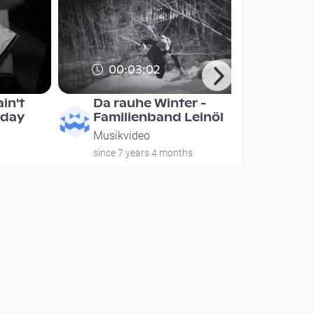
00:03:02
in't
Da rauhe Winter -
 day
Familienband Leinöl
Musikvideo
since 7 years 4 months