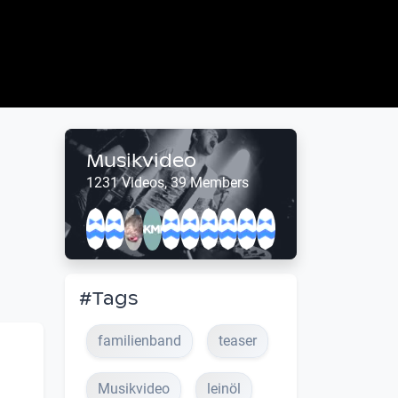
Musikvideo
1231 Videos, 39 Members
#Tags
familienband
teaser
Musikvideo
leinöl