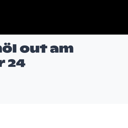
inöl out am
 24