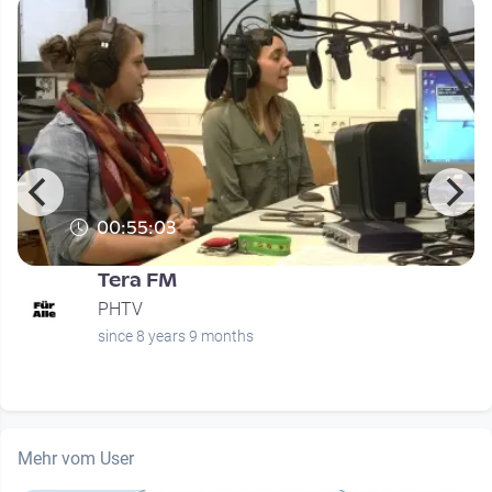
00:55:03
Tera FM
PHTV
since 8 years 9 months
Mehr vom User