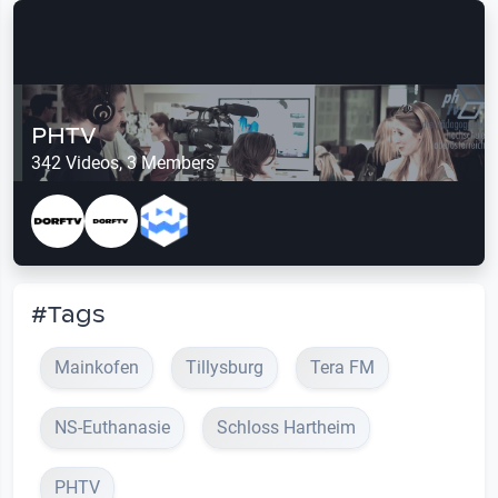
PHTV
342 Videos, 3 Members
#Tags
Mainkofen
Tillysburg
Tera FM
NS-Euthanasie
Schloss Hartheim
PHTV