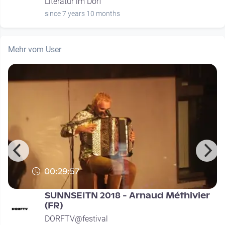
Literatur im Dorf
since 7 years 10 months
Mehr vom User
00:29:57
SUNNSEITN 2018 - Arnaud Méthivier
(FR)
DORFTV@festival