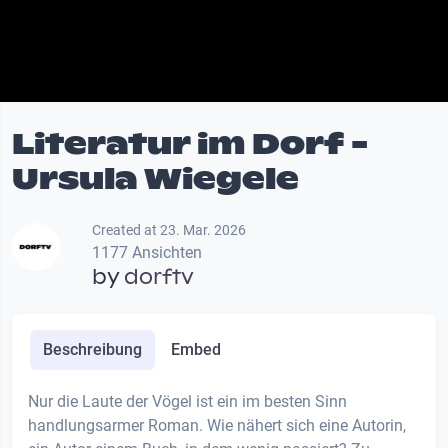
Literatur im Dorf -
Ursula Wiegele
Created at 23. Mar. 2026
1177 Ansichten
by
dorftv
Beschreibung
Embed
Nur die Laute der Vögel ist ein im besten Sinn
handlungsarmer Roman. Wie nähert sich eine Autorin,