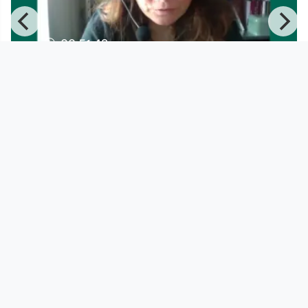
00:51:48
Lea Susemichel zu Gast bei
WASSERMAIR SUCHT DEN
NOTAUSGANG
Wassermair sucht den Notausgang
since 5 years 9 months
Footer 1
Charta für Community Fernsehen in Österreich
Datenschutzerklärung
Gesetze im Rundfunkbereich
Grundsätze der Programmgestaltung
Jugendschutzerklärung
Impressum & Haftungsausschluss