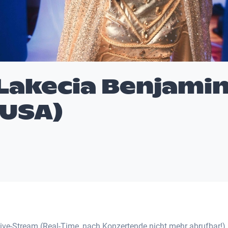
 Lakecia Benjami
(USA)
Live-Stream (Real-Time, nach Konzertende nicht mehr abrufbar!).