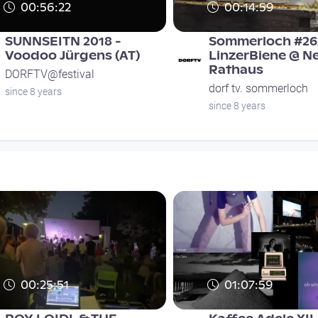
00:56:22
00:14:59
SUNNSEITN 2018 -
Sommerloch #26
Voodoo Jürgens (AT)
LinzerBiene @ N
Rathaus
DORFTV@festival
dorf tv. sommerloch
since 8 years
since 8 years
00:25:51
01:07:59