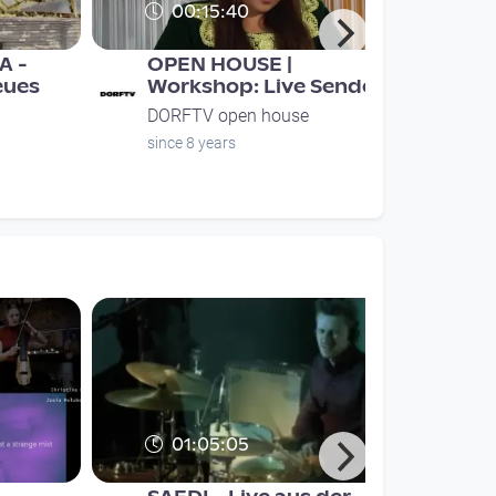
00:15:40
A -
OPEN HOUSE |
eues
Workshop: Live Senden
DORFTV open house
since 8 years
01:05:05