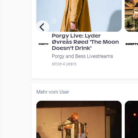
Sophie
Porgy Live: Lyder
Øvreås Røed 'The Moon
Doesn't Drink'
Livestreams
Porgy and Bess Livestreams
nths
since 4 years
Mehr vom User