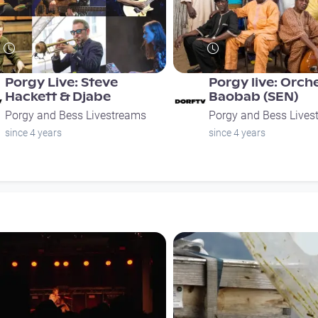
Porgy Live: Steve
Porgy live: Orch
Hackett & Djabe
Baobab (SEN)
Porgy and Bess Livestreams
Porgy and Bess Lives
since 4 years
since 4 years