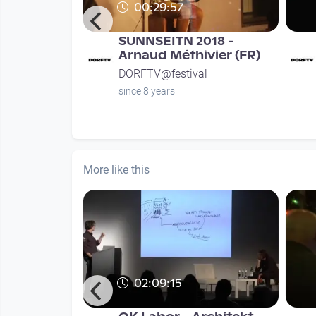
00:29:57
 Extra
SUNNSEITN 2018 -
vität!? I
Arnaud Méthivier (FR)
um Lin
DORFTV@festival
since 8 years
nths
More like this
02:09:15