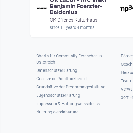
. Concept |
OK Labor - Architekt
RFTV
Benjamin Foerster-
Baldenius
t - 15 Jahre
OK Offenes Kulturhaus
since 11 years 4 months
weeks
Footer 1
Foot
Charta für Community Fernsehen in
Förder
Österreich
Gesch
Datenschutzerklärung
Heraus
Gesetze im Rundfunkbereich
Team
Grundsätze der Programmgestaltung
Verwa
Jugendschutzerklärung
dorf F
Impressum & Haftungsausschluss
Nutzungsvereinbarung