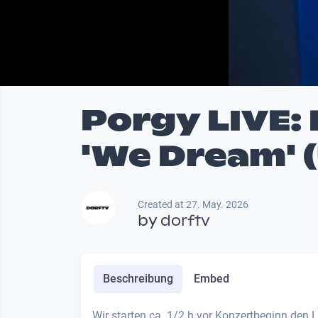
Porgy LIVE:
'We Dream' 
Created at 27. May. 2026
by
dorftv
Beschreibung
Embed
Wir starten ca. 1/2 h vor Konzertbeginn den 