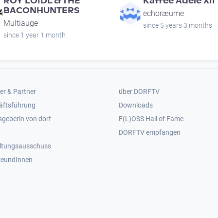
ROY LOIDL & THE
Kaffee Adele XII
BACONHUNTERS
echoræume
Multiauge
since 5 years 3 months
since 1 year 1 month
er 2
Footer 3
er & Partner
über DORFTV
äftsführung
Downloads
geberin von dorf
F(L)OSS Hall of Fame
Footer 4
DORFTV empfangen
ltungsausschuss
reundInnen