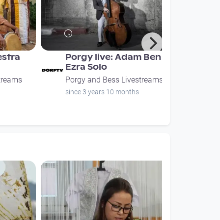
estra
Porgy live: Adam Ben
Ezra Solo
treams
Porgy and Bess Livestreams
since 3 years 10 months