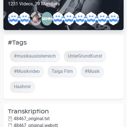
1231 Videos, 39 Members
#Tags
#musikausösterreich
UnterGrundKunst
#Musikvideo
Taiga Film
#Musik
Hashmir
Transkription
48467_original.txt
48467_original.webvtt