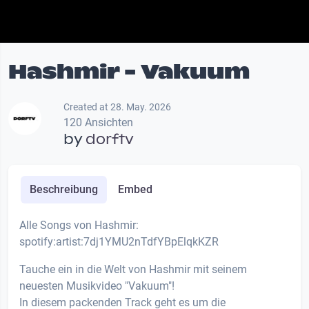
Hashmir - Vakuum
Created at 28. May. 2026
120 Ansichten
by
dorftv
Beschreibung
Embed
Alle Songs von Hashmir:
spotify:artist:7dj1YMU2nTdfYBpElqkKZR
Tauche ein in die Welt von Hashmir mit seinem
neuesten Musikvideo "Vakuum"!
In diesem packenden Track geht es um die