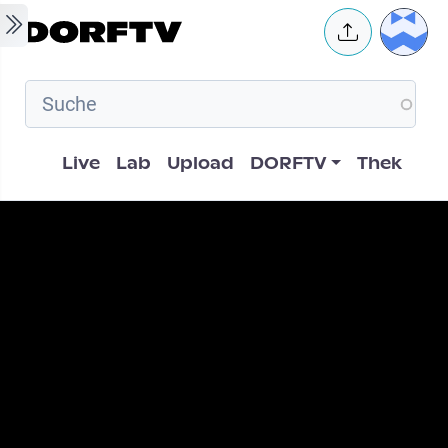
Skip to main content
User 
Hauptnavigation
Live
Lab
Upload
DORFTV
Thek