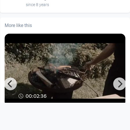
since 8 years
More like this
00:02:36
UnterGrundKunst - Allstars ||
Musikvideo
since 6 days 4 hours