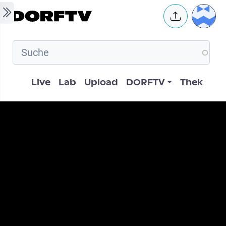
Skip to main content
User 
Hauptnavigation
Live
Lab
Upload
DORFTV
Thek