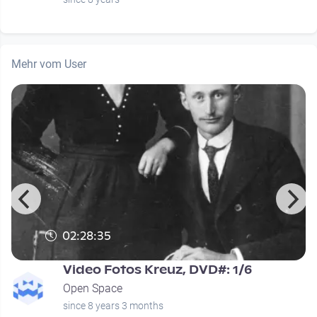
Mehr vom User
02:28:35
Video Fotos Kreuz, DVD#: 1/6
Open Space
since 8 years 3 months