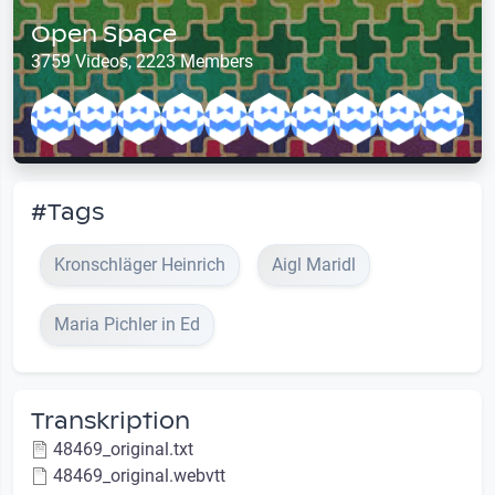
Open Space
3759 Videos, 2223 Members
#Tags
Kronschläger Heinrich
Aigl Maridl
Maria Pichler in Ed
Transkription
48469_original.txt
48469_original.webvtt