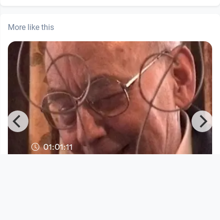
More like this
01:01:11
Tante Kathi 93. Geburtstag in Andorf
Open Space
since 8 years 3 months