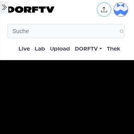
Skip to main content
User 
Hauptnavigation
Live
Lab
Upload
DORFTV
Thek