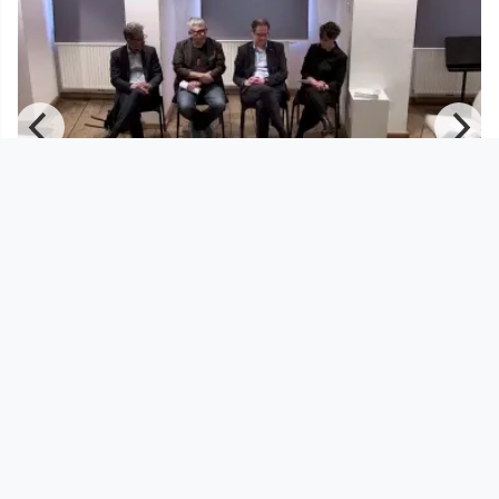
01:33:45
WIR WISSEN MEHR, ALS WIR ZU
SAGEN WISSEN.
Kepler Salon
since 2 years 2 months
Footer 1
Charta für Community Fernsehen in Österreich
Datenschutzerklärung
Gesetze im Rundfunkbereich