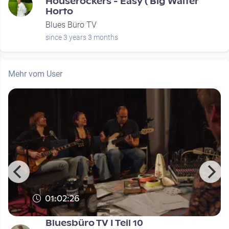
Houserockers - Easy ( Big Walter
Horto
Blues Büro TV
since 3 years 3 months
Mehr vom User
01:02:26
Bluesbüro TV I Teil 10