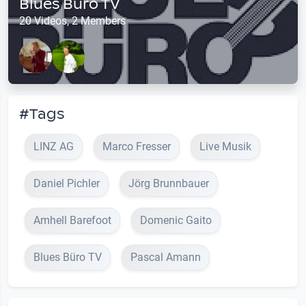
Blues Büro TV
20 Videos, 2 Members
#Tags
LINZ AG
Marco Fresser
Live Musik
Daniel Pichler
Jörg Brunnbauer
Amhell Barefoot
Domenic Gaito
Blues Büro TV
Pascal Amann