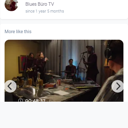
Blues Büro TV
since 1 year 5 months
More like this
00:48:37
Bluesbüro TV I Teil 13
Blues Büro TV