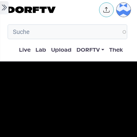
Skip to main content
User 
Hauptnavigation
Live
Lab
Upload
DORFTV
Thek