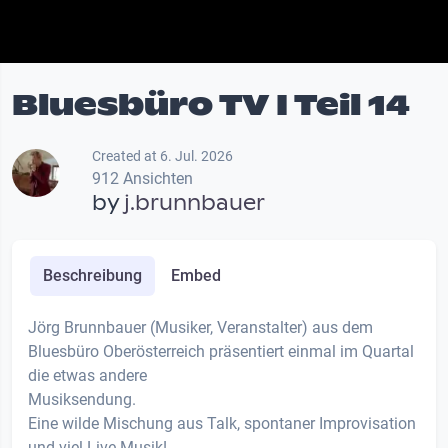
Bluesbüro TV I Teil 14
Created at 6. Jul. 2026
912 Ansichten
by
j.brunnbauer
Beschreibung
Embed
Jörg Brunnbauer (Musiker, Veranstalter) aus dem
Bluesbüro Oberösterreich präsentiert einmal im Quartal
die etwas andere
Musiksendung.
Eine wilde Mischung aus Talk, spontaner Improvisation
und viel Live Musik!