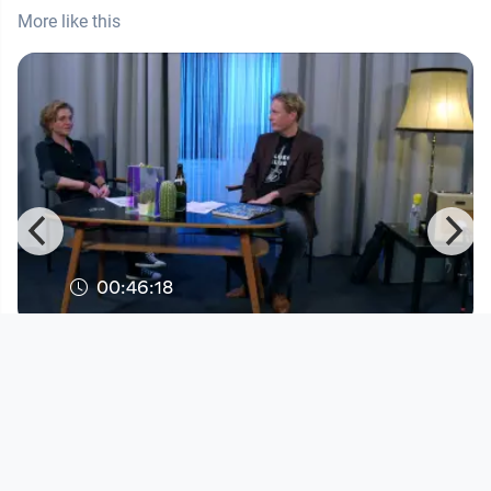
More like this
00:46:18
Bluesbüro TV I Teil 5
Blues Büro TV
since 2 years 5 months