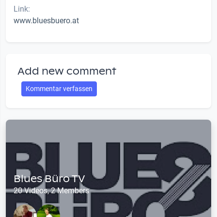
Link:
www.bluesbuero.at
Add new comment
Kommentar verfassen
Blues Büro TV
20 Videos, 2 Members