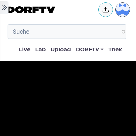
Skip to main content
User 
Hauptnavigation
Live
Lab
Upload
DORFTV
Thek