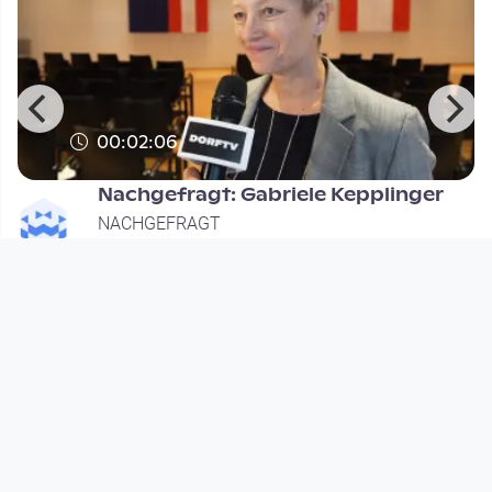
00:02:06
Nachgefragt: Gabriele Kepplinger
NACHGEFRAGT
since 1 month
Footer 1
Charta für Community Fernsehen in Österreich
Datenschutzerklärung
Gesetze im Rundfunkbereich