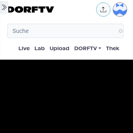
Skip to main content
User 
Hauptnavigation
Live
Lab
Upload
DORFTV
Thek