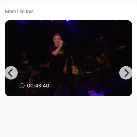
More like this
00:43:40
A TOAST TO ABSENT FRIENDS II - Part
4
Stadtwerkstatt
since 1 month 2 weeks