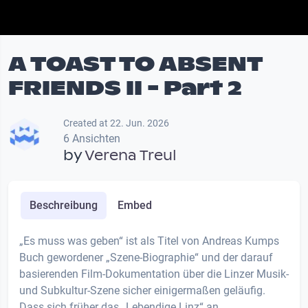
A TOAST TO ABSENT
FRIENDS II - Part 2
Created at 22. Jun. 2026
6 Ansichten
by
Verena Treul
Beschreibung
Embed
„Es muss was geben“ ist als Titel von Andreas Kumps
Buch gewordener „Szene-Biographie“ und der darauf
basierenden Film-Dokumentation über die Linzer Musik-
und Subkultur-Szene sicher einigermaßen geläufig.
Dass sich früher das „Lebendige Linz“ an