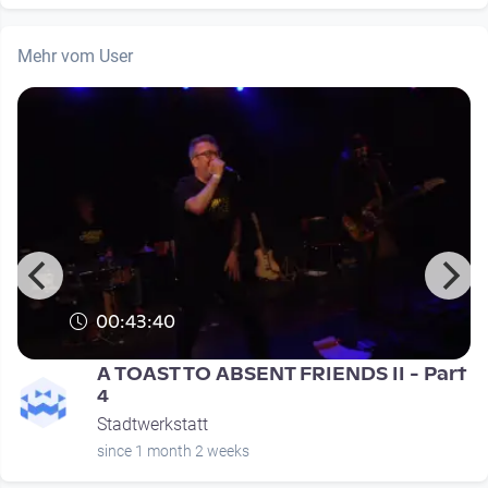
Mehr vom User
00:43:40
t
A TOAST TO ABSENT FRIENDS II - Part
4
Stadtwerkstatt
since 1 month 2 weeks