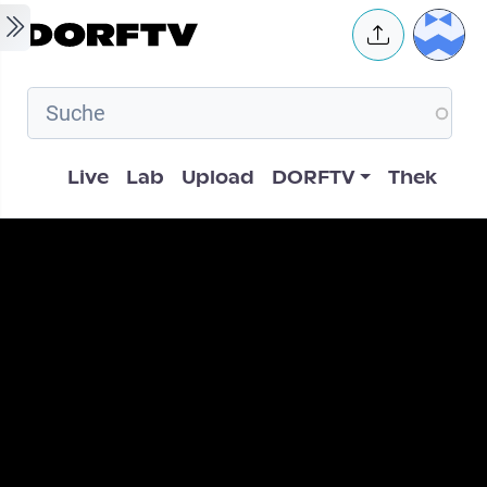
Skip to main content
User 
Hauptnavigation
Live
Lab
Upload
DORFTV
Thek