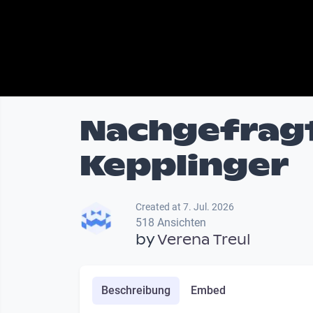
Nachgefragt
Kepplinger
Created at 7. Jul. 2026
518 Ansichten
by
Verena Treul
Beschreibung
Embed