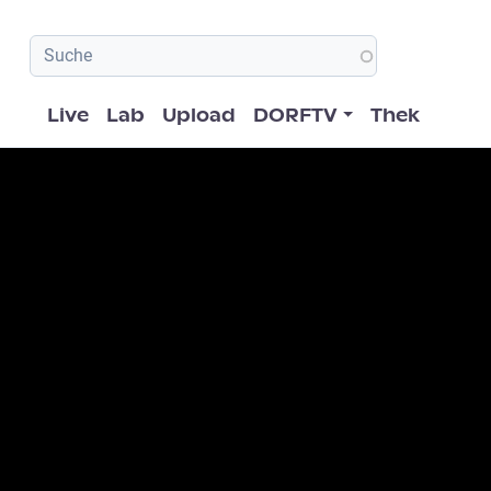
Hauptnavigation
Live
Lab
Upload
DORFTV
Thek