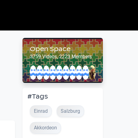
Open Space
3759 Videos, 2223 Members
#Tags
Einrad
Salzburg
Akkordeon