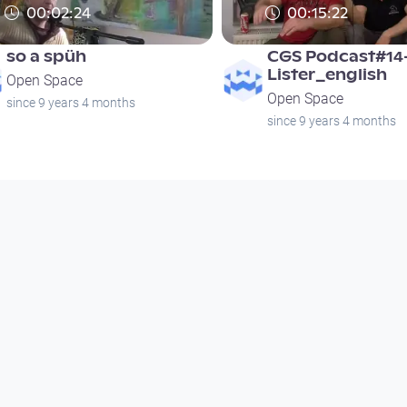
00:02:24
00:15:22
so a spüh
CGS Podcast#14
Lister_english
Open Space
Open Space
since 9 years 4 months
since 9 years 4 months
00:01:42
00:00:00