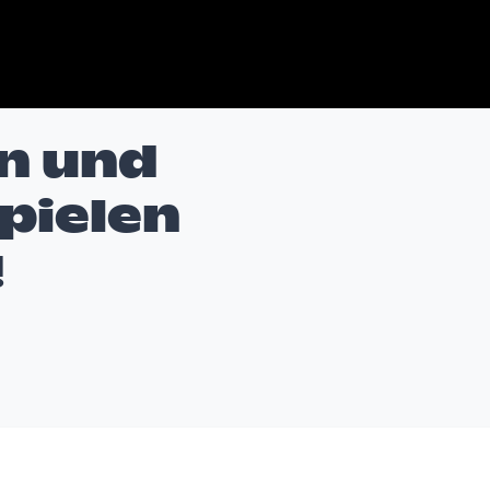
n und
pielen
!