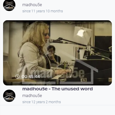
madhou5e
since 11 years 10 months
00:45:44
madhou5e - The unused word
madhou5e
since 12 years 2 months