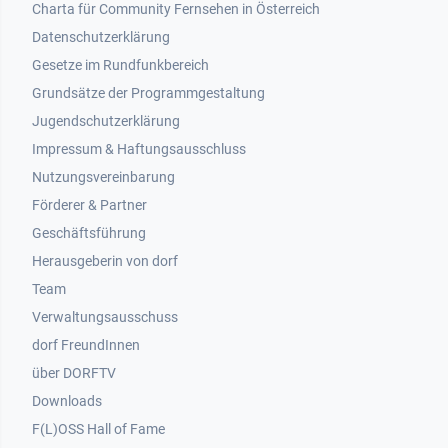
Footer 1
Charta für Community Fernsehen in Österreich
Datenschutzerklärung
Gesetze im Rundfunkbereich
Grundsätze der Programmgestaltung
Jugendschutzerklärung
Impressum & Haftungsausschluss
Nutzungsvereinbarung
Footer 2
Förderer & Partner
Geschäftsführung
Herausgeberin von dorf
Team
Verwaltungsausschuss
dorf FreundInnen
Footer 3
über DORFTV
Downloads
F(L)OSS Hall of Fame