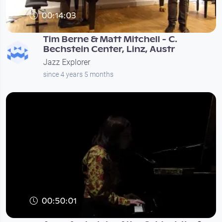
00:14:03
Tim Berne & Matt Mitchell - C.
Bechstein Center, Linz, Austr
Jazz Explorer
since 4 years 5 months
00:50:01