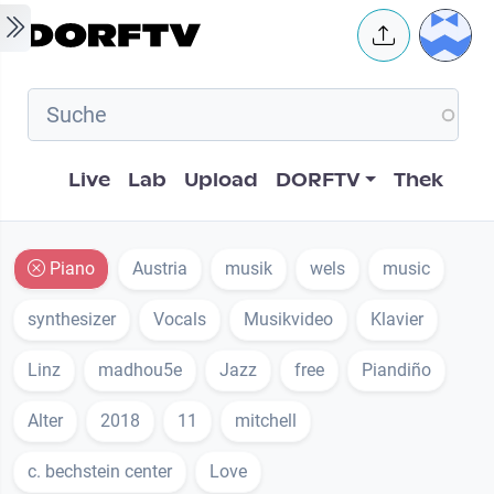
Skip to main content
User 
Hauptnavigation
Live
Lab
Upload
DORFTV
Thek
Piano
Austria
musik
wels
music
synthesizer
Vocals
Musikvideo
Klavier
Linz
madhou5e
Jazz
free
Piandiño
Alter
2018
11
mitchell
c. bechstein center
Love