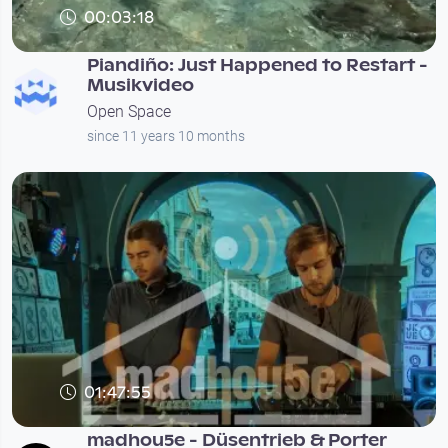
00:03:18
Piandiño: Just Happened to Restart -
Musikvideo
Open Space
since 11 years 10 months
01:47:55
madhou5e - Düsentrieb & Porter