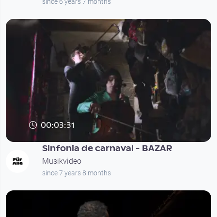
since 6 years 7 months
00:03:31
Sinfonia de carnaval - BAZAR
Musikvideo
since 7 years 8 months