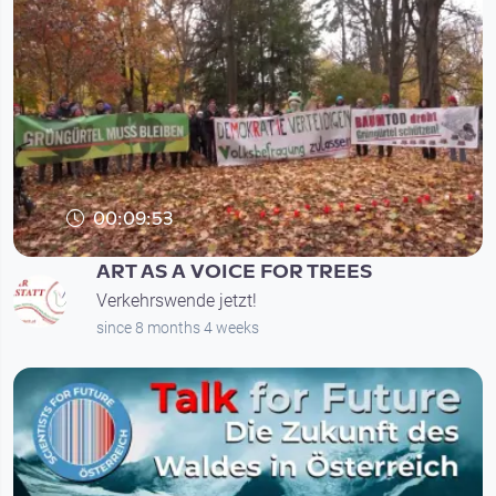
00:09:53
ART AS A VOICE FOR TREES
Verkehrswende jetzt!
since 8 months 4 weeks