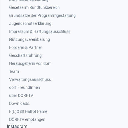
Gesetze im Rundfunkbereich
Grundsätze der Programmgestaltung
Jugendschutzerklärung
Impressum & Haftungsausschluss
Nutzungsvereinbarung
Footer 2
Förderer & Partner
Geschäftsführung
Herausgeberin von dorf
Team
Verwaltungsausschuss
dorf FreundInnen
Footer 3
über DORFTV
Downloads
F(L)OSS Hall of Fame
Footer 4
DORFTV empfangen
Instagram