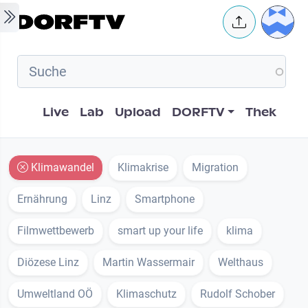
Skip to main content
User 
Hauptnavigation
Live
Lab
Upload
DORFTV
Thek
Klimawandel
Klimakrise
Migration
Ernährung
Linz
Smartphone
Filmwettbewerb
smart up your life
klima
Diözese Linz
Martin Wassermair
Welthaus
Umweltland OÖ
Klimaschutz
Rudolf Schober