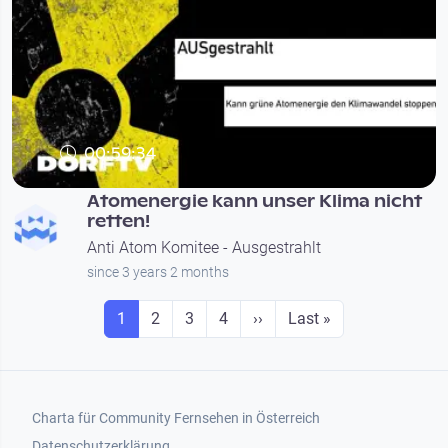
00:59:34
Atomenergie kann unser Klima nicht
retten!
Anti Atom Komitee - Ausgestrahlt
since 3 years 2 months
Seitennummerierung
Seite
Seite
Seite
Seite
Next page
Last page
1
2
3
4
››
Last »
Footer 1
Charta für Community Fernsehen in Österreich
Datenschutzerklärung