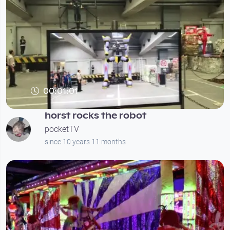
00:01:01
horst rocks the robot
pocketTV
since 10 years 11 months