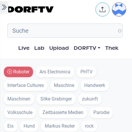
Skip to main content
User 
Hauptnavigation
Live
Lab
Upload
DORFTV
Thek
Roboter
Ars Electronica
PHTV
Interface Cultures
Maschine
Handwerk
Maschinen
Silke Grabinger
zukunft
Volksschule
Zeitbasierte Medien
Parodie
Eis
Hund
Markus Reuter
rock