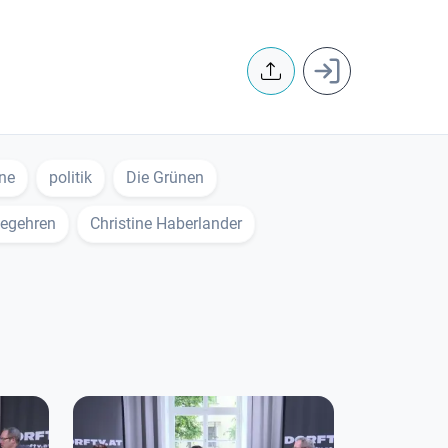
User accoun
ine
politik
Die Grünen
begehren
Christine Haberlander