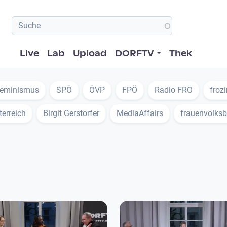
Hauptnavigation
Live
Lab
Upload
DORFTV
Thek
feminismus
SPÖ
ÖVP
FPÖ
Radio FRO
froz
erreich
Birgit Gerstorfer
MediaAffairs
frauenvolks