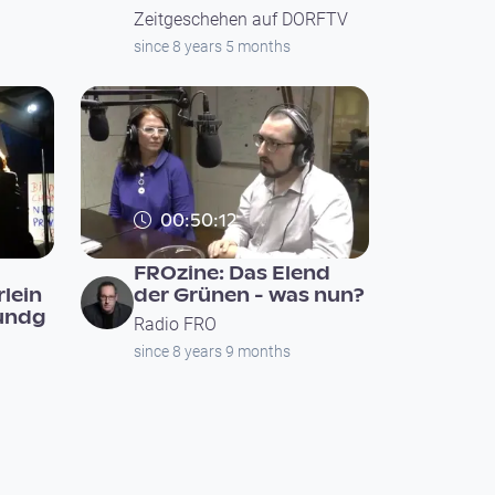
Zeitgeschehen auf DORFTV
since 8 years 5 months
00:50:12
FROzine: Das Elend
rlein
der Grünen - was nun?
Kundg
Radio FRO
since 8 years 9 months