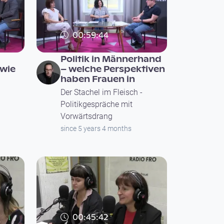
00:59:44
Politik in Männerhand
wie
– welche Perspektiven
d
haben Frauen in
Der Stachel im Fleisch -
Politikgespräche mit
Vorwärtsdrang
since 5 years 4 months
00:45:42