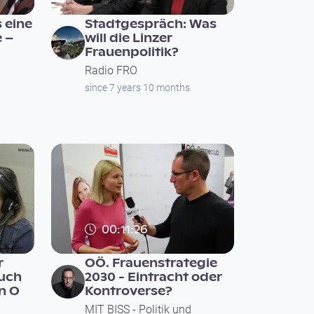
 eine
Stadtgespräch: Was
e –
will die Linzer
Frauenpolitik?
Radio FRO
since 7 years 10 months
00:11:26
r
OÖ. Frauenstrategie
auch
2030 - Eintracht oder
in O
Kontroverse?
MIT BISS - Politik und