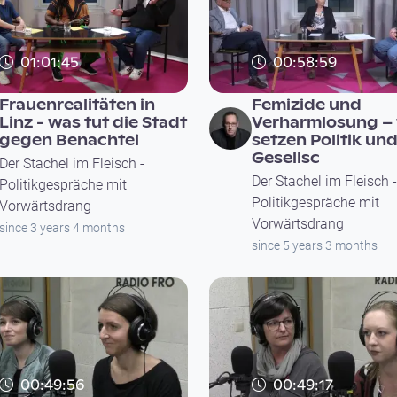
01:01:45
00:58:59
Frauenrealitäten in
Femizide und
Linz - was tut die Stadt
Verharmlosung – 
gegen Benachtei
setzen Politik un
Gesellsc
Der Stachel im Fleisch -
Der Stachel im Fleisch -
Politikgespräche mit
Politikgespräche mit
Vorwärtsdrang
Vorwärtsdrang
since 3 years 4 months
since 5 years 3 months
00:49:56
00:49:17