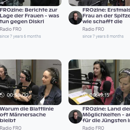
FROzine: Berichte zur
FROzine: Erstmals
Lage der Frauen - was
Frau an der Spitz
tun gegen Diskri
wie schafft die
Radio FRO
Radio FRO
since 7 years 6 months
since 7 years 8 months
00:56:00
00:49:15
Warum die Blattlinie
FROzine: Land de
oft Männersache
Möglichkeiten - 
bleibt
für die Jüngsten 
Radio FRO
Radio FRO