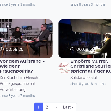
since 8 years 3 months
since 8 years 3 months
00:59:26
00:08:59
Vor dem Aufstand -
Empörte Mutter,
wie geht
Christiane Seuffe
Frauenpolitik?
spricht auf der 
Der Stachel im Fleisch -
Solidarwerkstatt
Politikgespräche mit
since 8 years 8 months
Vorwärtsdrang
since 8 years 7 months
Seite
Seite
Next page
Last page
1
2
››
Last »