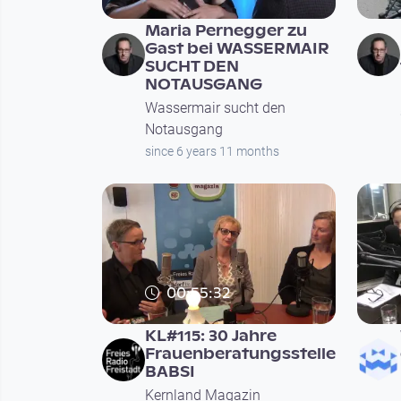
Maria Pernegger zu
Gast bei WASSERMAIR
SUCHT DEN
NOTAUSGANG
Wassermair sucht den
Notausgang
since 6 years 11 months
00:55:32
KL#115: 30 Jahre
Frauenberatungsstelle
BABSI
Kernland Magazin