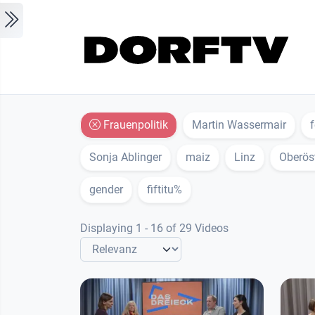
Skip to main content
Frauenpolitik
Martin Wassermair
Sonja Ablinger
maiz
Linz
Oberöst
gender
fiftitu%
Displaying 1 - 16 of 29 Videos