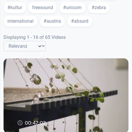
#kultur
freesound
#unicorn
#zebra
international
#austria
#absurd
Displaying 1 - 16 of 65 Videos
00:47:07