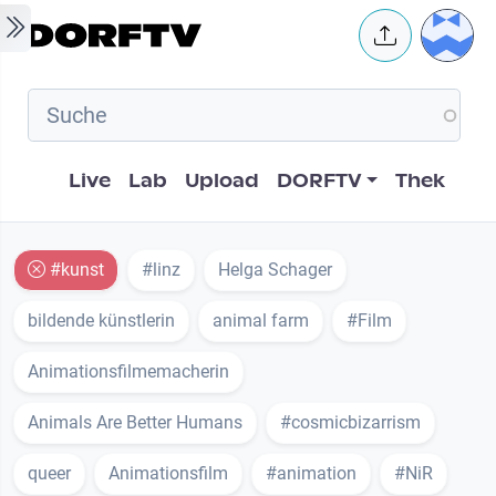
Skip to main content
User 
Hauptnavigation
Live
Lab
Upload
DORFTV
Thek
#kunst
#linz
Helga Schager
bildende künstlerin
animal farm
#Film
Animationsfilmemacherin
Animals Are Better Humans
#cosmicbizarrism
queer
Animationsfilm
#animation
#NiR