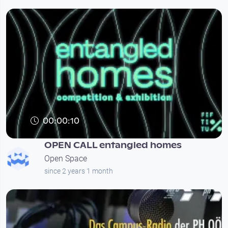
00:00:10
entangled homes
OPEN CALL entangled homes
Open Space
since 2 years 1 month