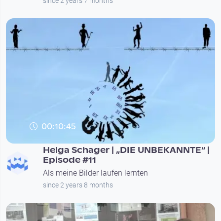
since 2 years 7 months
00:10:45
Helga Schager | „DIE UNBEKANNTE“ |
Episode #11
Als meine Bilder laufen lernten
since 2 years 8 months