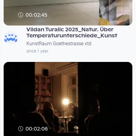
00:02:45
Vildan Turalic 2025_Natur. Über
Temperaturunterschiede_Kunst
KunstRaum Goethestrasse xtd
since 1 year
00:02:06