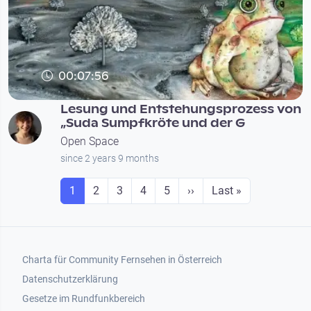
00:07:56
Lesung und Entstehungsprozess von
„Suda Sumpfkröte und der G
Open Space
since 2 years 9 months
Seitennummerierung
Seite
Seite
Seite
Seite
Seite
Next page
Last page
1
2
3
4
5
››
Last »
Footer 1
Charta für Community Fernsehen in Österreich
Datenschutzerklärung
Gesetze im Rundfunkbereich