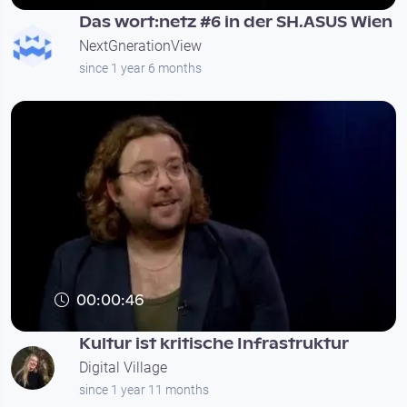
Das wort:netz #6 in der SH.ASUS Wien
NextGnerationView
since 1 year 6 months
00:00:46
Kultur ist kritische Infrastruktur
Digital Village
since 1 year 11 months