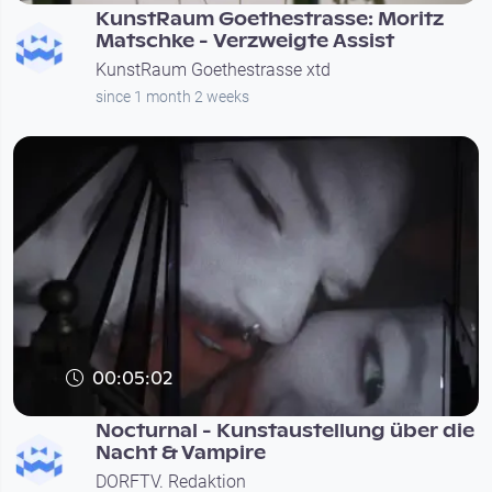
KunstRaum Goethestrasse: Moritz
Matschke - Verzweigte Assist
KunstRaum Goethestrasse xtd
since 1 month 2 weeks
00:05:02
Nocturnal - Kunstaustellung über die
Nacht & Vampire
DORFTV. Redaktion