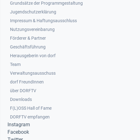
Grundsätze der Programmgestaltung
Jugendschutzerklärung
Impressum & Haftungsausschluss
Nutzungsvereinbarung
Footer 2
Förderer & Partner
Geschäftsführung
Herausgeberin von dorf
Team
Verwaltungsausschuss
dorf FreundInnen
Footer 3
über DORFTV
Downloads
F(L)OSS Hall of Fame
Footer 4
DORFTV empfangen
Instagram
Facebook
Twitter